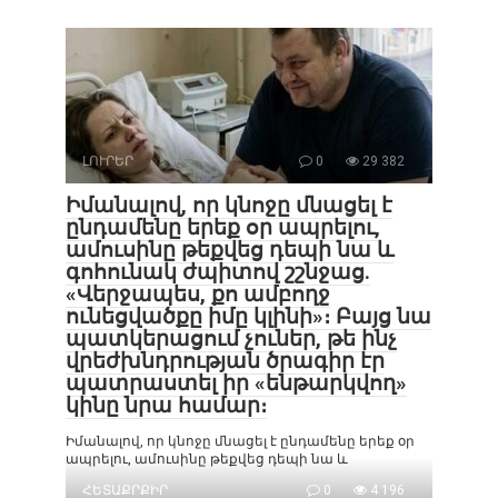
ԼՈՒՐԵՐ
0
29 382
Իմանալով, որ կնոջը մնացել է
ընդամենը երեք օր ապրելու,
ամուսինը թեքվեց դեպի նա և
գոհունակ ժպիտով շշնջաց.
«Վերջապես, քո ամբողջ
ունեցվածքը իմը կլինի»։ Բայց նա
պատկերացում չուներ, թե ինչ
վրեժխնդրության ծրագիր էր
պատրաստել իր «ենթարկվող»
կինը նրա համար։
Իմանալով, որ կնոջը մնացել է ընդամենը երեք օր
ապրելու, ամուսինը թեքվեց դեպի նա և
ՀԵՏԱՔՐՔԻՐ
0
4 196