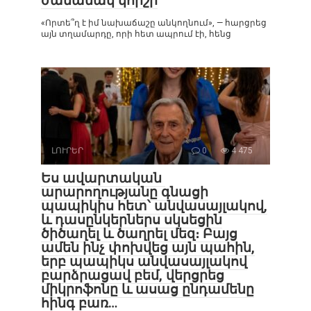
ժամանակ կհիշի
«Որտե՞ղ է իմ նախաճաշը անկողնում», — հարցրեց
այն տղամարդը, որի հետ ապրում էի, հենց
ԼՈՒՐԵՐ
0
4 475
Ես ավարտական ​​​​
արարողությանը գնացի
պապիկիս հետ՝ անվասայլակով,
և դասընկերներս սկսեցին
ծիծաղել և ծաղրել մեզ։ Բայց
ամեն ինչ փոխվեց այն պահին,
երբ պապիկս անվասայլակով
բարձրացավ բեմ, վերցրեց
միկրոֆոնը և ասաց ընդամենը
հինգ բառ…