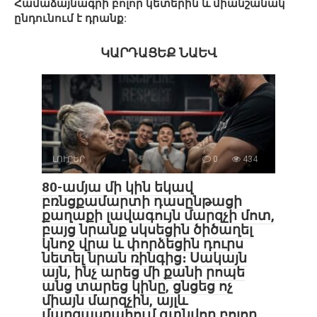
Համաձայնագրի բոլոր կետերին և միանշանակ
ընդունում է դրանք:
ԿԱՐԴԱՑԵՔ ՆԱԵՎ
ԼՈՒՐԵՐ
0
434
80-ամյա մի կին եկավ
բռնցքամարտի դասընթացի
քաղաքի լավագույն մարզչի մոտ,
բայց նրանք սկսեցին ծիծաղել
կնոջ վրա և փորձեցին դուրս
նետել նրան ռինգից։ Սակայն
այն, ինչ արեց մի քանի րոպե
անց տարեց կինը, ցնցեց ոչ
միայն մարզչին, այլև
մարզասրահում գտնվող բոլոր