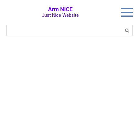
Перейти
Arm NICE
к
Just Nice Website
контенту
Поиск: