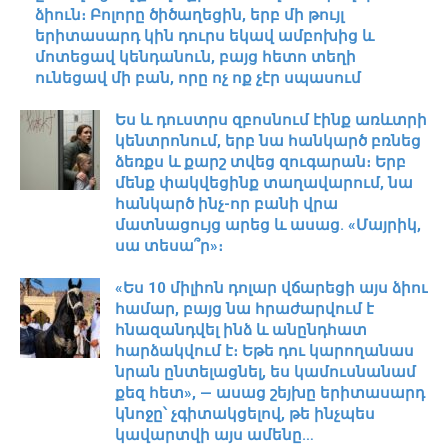
ձիուն։ Բոլորը ծիծաղեցին, երբ մի թույլ
երիտասարդ կին դուրս եկավ ամբոխից և
մոտեցավ կենդանուն, բայց հետո տեղի
ունեցավ մի բան, որը ոչ ոք չէր սպասում
Ես և դուստրս զբոսնում էինք առևտրի
կենտրոնում, երբ նա հանկարծ բռնեց
ձեռքս և քարշ տվեց զուգարան։ Երբ
մենք փակվեցինք տաղավարում, նա
հանկարծ ինչ-որ բանի վրա
մատնացույց արեց և ասաց. «Մայրիկ,
սա տեսա՞ր»։
«Ես 10 միլիոն դոլար վճարեցի այս ձիու
համար, բայց նա հրաժարվում է
հնազանդվել ինձ և անընդհատ
հարձակվում է։ Եթե դու կարողանաս
նրան ընտելացնել, ես կամուսնանամ
քեզ հետ», — ասաց շեյխը երիտասարդ
կնոջը՝ չգիտակցելով, թե ինչպես
կավարտվի այս ամենը…