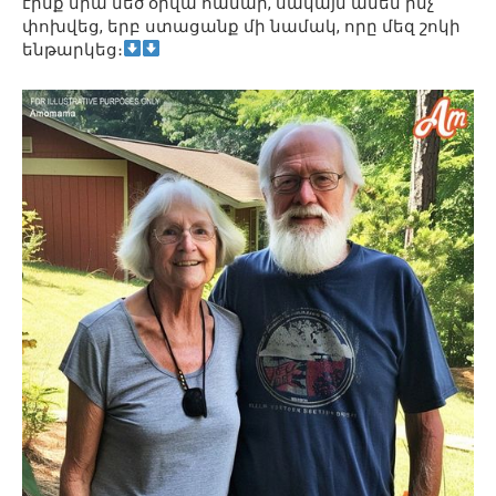
էինք նրա մեծ օրվա համար, սակայն ամեն ինչ
փոխվեց, երբ ստացանք մի նամակ, որը մեզ շոկի
ենթարկեց։