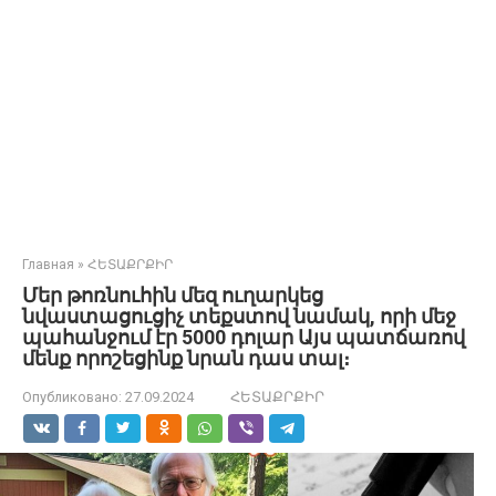
Главная
»
ՀԵՏԱՔՐՔԻՐ
Մեր թոռնուհին մեզ ուղարկեց
նվաստացուցիչ տեքստով նամակ, որի մեջ
պահանջում էր 5000 դոլար Այս պատճառով
մենք որոշեցինք նրան դաս տալ։
Опубликовано:
27.09.2024
ՀԵՏԱՔՐՔԻՐ