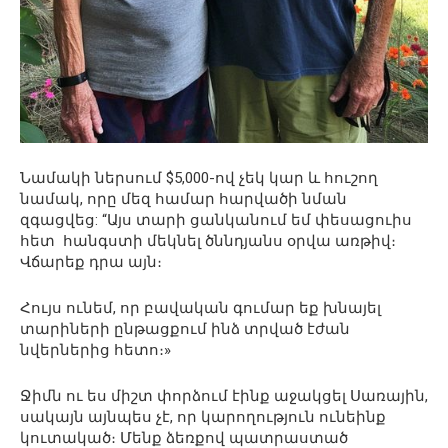
Նամակի ներսում $5,000-ով չեկ կար և հուշող
նամակ, որը մեզ համար հարվածի նման
զգացվեց: “Այս տարի ցանկանում եմ փեսացուիս
հետ հանգստի մեկնել ծննդյանս օրվա առթիվ։
Վճարեք դրա այն։
Հույս ունեմ, որ բավական գումար եք խնայել
տարիների ընթացքում ինձ տրված էժան
նվերներից հետո։»
Ջիմն ու ես միշտ փորձում էինք աջակցել Սառային,
սակայն այնպես չէ, որ կարողություն ունեինք
կուտակած։ Մենք ձեռքով պատրաստած