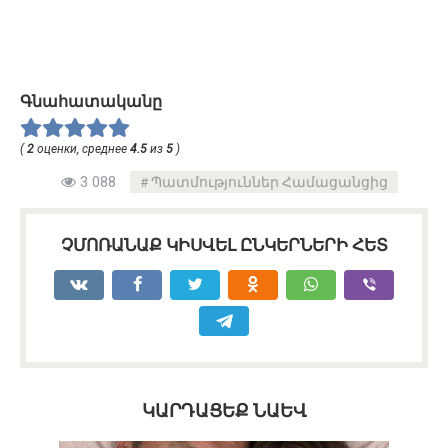
Գնահատականը
(
2
оценки, среднее
4.5
из
5
)
3 088
Պատմություններ Համացանցից
ՉՄՈՌԱՆԱՔ ԿԻՍՎԵԼ ԸՆԿԵՐՆԵՐԻ ՀԵՏ
ԿԱՐԴԱՑԵՔ ՆԱԵՎ