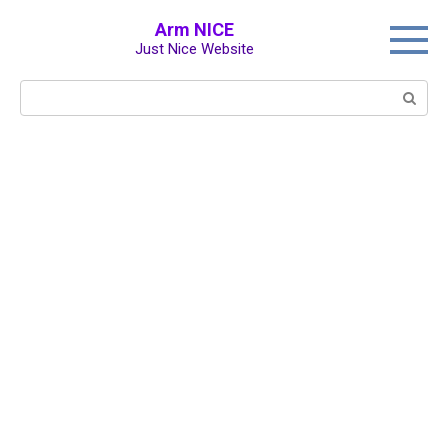
Перейти
Arm NICE
к
Just Nice Website
контенту
Поиск: