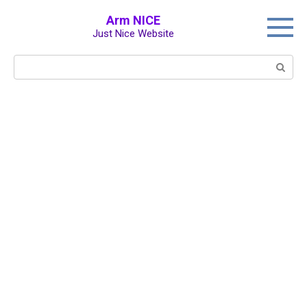
Перейти
Arm NICE
к
Just Nice Website
контенту
Поиск: