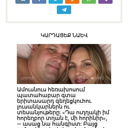
ԿԱՐԴԱՑԵՔ ՆԱԵՎ
ԼՈՒՐԵՐ
0
1 912
Ամուսնուս հեռախոսում
պատահաբար գտա
երիտասարդ գեղեցկուհու
լուսանկարներն ու
տեսանյութերը: «Դա ուղղակի իմ
հորեղբոր տղան է, մի հորինիր»,
— ասաց նա հանգիստ: Բայց