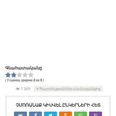
Գնահատականը
(
1
оценка, среднее
2
из
5
)
1 369
Պատմություններ Համացանցից
ՉՄՈՌԱՆԱՔ ԿԻՍՎԵԼ ԸՆԿԵՐՆԵՐԻ ՀԵՏ