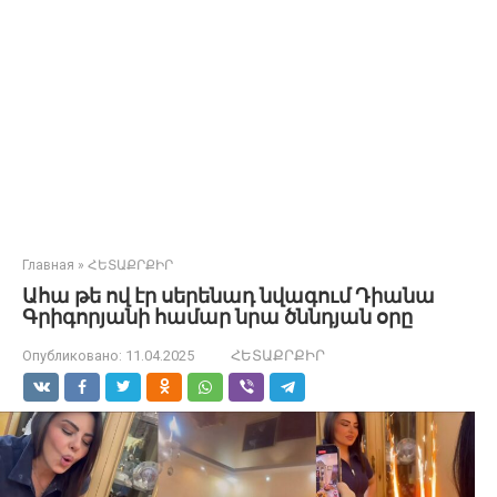
Главная
»
ՀԵՏԱՔՐՔԻՐ
Ահա թե ով էր սերենադ նվագում Դիանա
Գրիգորյանի համար նրա ծննդյան օրը
Опубликовано:
11.04.2025
ՀԵՏԱՔՐՔԻՐ