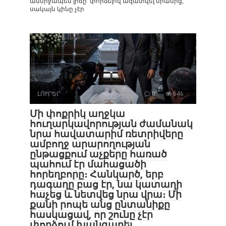
անմիջապես լիճը՝ փորձելով ազատվել նրանից,
սակայն կինը չէր
ԼՈՒՐԵՐ
0
646
Մի փոքրիկ աղջկա
հուղարկավորության ժամանակ
նրա հավատարիմ ռետրիվերը
ամբողջ արարողության
ընթացքում աչքերը հառած
պահում էր մահացածի
հորեղբորը։ Հանկարծ, երբ
դագաղը բաց էր, նա կատաղի
հաչեց և նետվեց նրա վրա։ Մի
քանի րոպե անց ընտանիքը
հասկացավ, որ շունը չէր
փորձում խանգարել