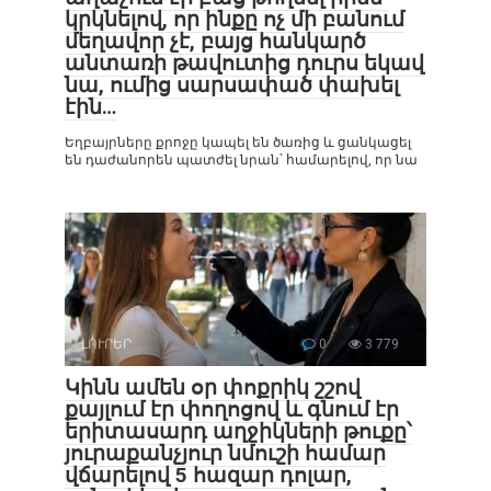
կրկնելով, որ ինքը ոչ մի բանում
մեղավոր չէ, բայց հանկարծ
անտառի թավուտից դուրս եկավ
նա, ումից սարսափած փախել
էին…
Եղբայրները քրոջը կապել են ծառից և ցանկացել
են դաժանորեն պատժել նրան՝ համարելով, որ նա
ԼՈՒՐԵՐ
0
3 779
Կինն ամեն օր փոքրիկ շշով
քայլում էր փողոցով և գնում էր
երիտասարդ աղջիկների թուքը՝
յուրաքանչյուր նմուշի համար
վճարելով 5 հազար դոլար,