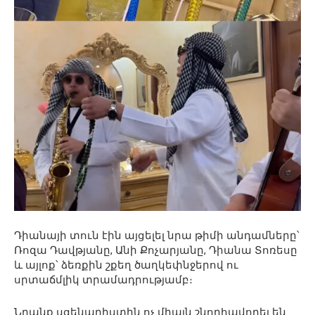
Դիանայի տուն էին այցելել նրա թիմի անդամները՝
Ռոզա Դավթյանը, Անի Քոչարյանը, Դիանա Տոռեսը
և այլոք՝ ձեռքին շքեղ ծաղկեփնջերով ու
սրտաճմլիկ տրամադրությամբ։
Նրանք սցենարիստին ոչ միայն շնորհավորել են