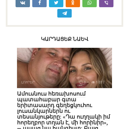
ԿԱՐԴԱՑԵՔ ՆԱԵՎ
ԼՈՒՐԵՐ
0
1 017
Ամուսնուս հեռախոսում
պատահաբար գտա
երիտասարդ գեղեցկուհու
լուսանկարներն ու
տեսանյութերը: «Դա ուղղակի իմ
հորեղբոր տղան է, մի հորինիր»,
— ասաց նա հանգիստ: Բայց