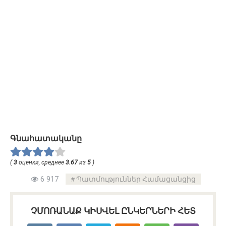
Գնահատականը
(
3
оценки, среднее
3.67
из
5
)
6 917
Պատմություններ Համացանցից
ՉՄՈՌԱՆԱՔ ԿԻՍՎԵԼ ԸՆԿԵՐՆԵՐԻ ՀԵՏ