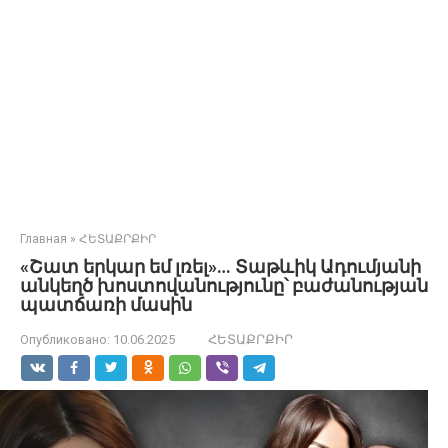
Главная
»
ՀԵՏԱՔՐՔԻՐ
«Շատ երկար եմ լռել»… Տաթևիկ Ադումյանի
անկեղծ խոստովանությունը՝ բաժանության
պատճառի մասին
Опубликовано:
10.06.2025
ՀԵՏԱՔՐՔԻՐ