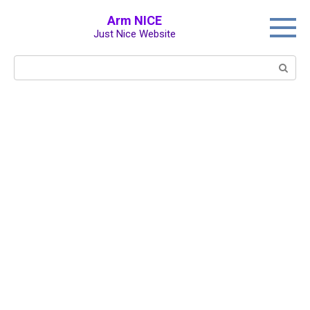
Перейти
Arm NICE
к
Just Nice Website
контенту
Поиск: