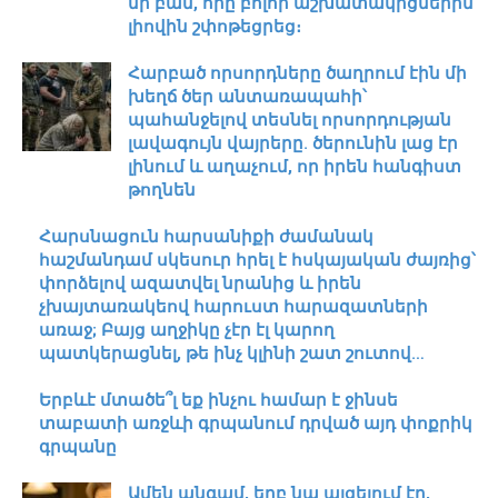
մի բան, որը բոլոր աշխատակիցներին
լիովին շփոթեցրեց։
Հարբած որսորդները ծաղրում էին մի
խեղճ ծեր անտառապահի՝
պահանջելով տեսնել որսորդության
լավագույն վայրերը. ծերունին լաց էր
լինում և աղաչում, որ իրեն հանգիստ
թողնեն
Հարսնացուն հարսանիքի ժամանակ
հաշմանդամ սկեսուր հրել է հսկայական ժայռից՝
փորձելով ազատվել նրանից և իրեն
չխայտառակեով հարուստ հարազատների
առաջ; Բայց աղջիկը չէր էլ կարող
պատկերացնել, թե ինչ կլինի շատ շուտով…
Երբևէ մտածե՞լ եք ինչու համար է ջինսե
տաբատի առջևի գրպանում դրված այդ փոքրիկ
գրպանը
Ամեն անգամ, երբ նա այցելում էր,