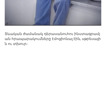
Տևական ժամանակ դերասանուհու ինստագրամյ
ան հրապարակումները էմոցիոնալ էին, սթրեսայի
ն ու տխուր։