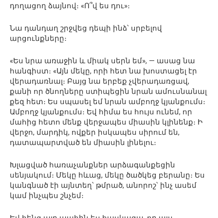
դողացող ձայնով։ «Ո՞վ ես դու»։
Նա դանդաղ շրջվեց դեպի ինձ՝ սրբելով
արցունքները։
«Ես նրա առաջին և միակ սերն եմ», — ասաց նա
հանգիստ։ «Այն մեկը, որի հետ նա խոստացել էր
վերադառնալ։ Բայց նա երբեք չվերադառցավ,
քանի որ ծնողները ստիպեցին նրան ամուսնանալ
քեզ հետ։ Ես սպասել եմ նրան ամբողջ կյանքումս։
Ամբողջ կյանքումս։ Եվ հիմա ես հույս ունեմ, որ
մահից հետո մենք վերջապես միասին կլինենք։ Ի
վերջո, մարդիկ, ովքեր իսկապես սիրում են,
դատապարտված են միասին լինելու։
Խլացված հառաչանքներ արձագանքեցին
սենյակում։ Մեկը հևաց, մեկը ծածկեց բերանը։ Ես
կանգնած էի այնտեղ՝ թմրած, անորոշ՝ ինչ ասեմ
կամ ինչպես շնչեմ։
Եվ հենց այդ պահին ես հասկացա, որ այս