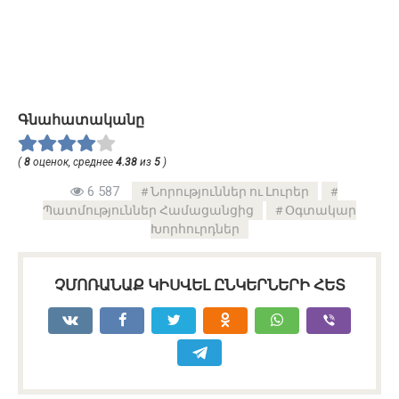
Գնահատականը
(
8
оценок, среднее
4.38
из
5
)
6 587
Նորություններ ու Լուրեր
Պատմություններ Համացանցից
Օգտակար
Խորհուրդներ
ՉՄՈՌԱՆԱՔ ԿԻՍՎԵԼ ԸՆԿԵՐՆԵՐԻ ՀԵՏ