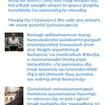
կերպ նա կարող է որդի ծնել. Բայց ծննդյան օրը,
երբ բժիշկն առաջին անգամ իր գրկում վերցրեց
նորածինին, նա սարսափեց իր տեսածից
Իմացեք ինչ է նշանակում Ձեր ափի վրա գտնվող
«M» տառի գաղտնի նշանակությունը
Քաղաքի ամենահարուստ մարդը
ծաղրականորեն կանգնած էր քաղցած
կոկորդիլոսների հսկայական փոսի
մոտ՝ ձեռքին դոլարներով լի
ճամպրուկ։ Նա բարձրաձայն ծիծաղեց
և մարտահրավեր նետեց բոլոր
ներկաներին. «Ով կարողանա մեկ
րոպե գոյատևել այս կոկորդիլոսների
մեջ և դեռ կենդանի մնալ, կստանա
այս ամբողջ փողի ճամպրուկը»
Ընտանեկան տոնակատարության
ժամանակ պատահաբար նկատեցի,
որ սկեսուրս ինչ-որ բան է լցնում
հյութի բաժակիս մեջ։ Կասկածելով, որ