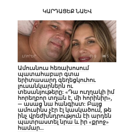
ԿԱՐԴԱՑԵՔ ՆԱԵՎ
ԼՈՒՐԵՐ
0
5
Ամուսնուս հեռախոսում
պատահաբար գտա
երիտասարդ գեղեցկուհու
լուսանկարներն ու
տեսանյութերը: «Դա ուղղակի իմ
հորեղբոր տղան է, մի հորինիր»,
— ասաց նա հանգիստ: Բայց
ամուսինս չէր էլ կասկածում, թե
ինչ վրեժխնդրություն էի արդեն
պատրաստել նրա և իր «քրոջ»
համար…