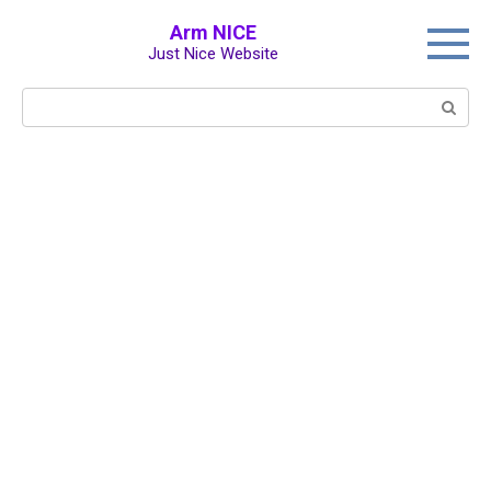
Перейти
Arm NICE
к
Just Nice Website
контенту
Поиск: