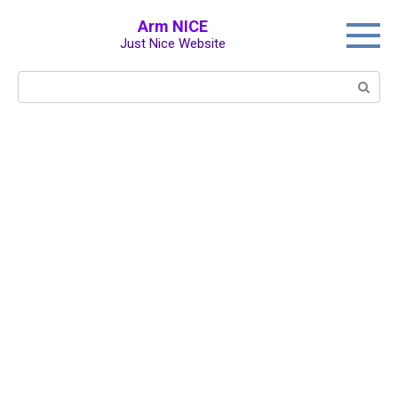
Перейти
Arm NICE
к
Just Nice Website
контенту
Поиск: