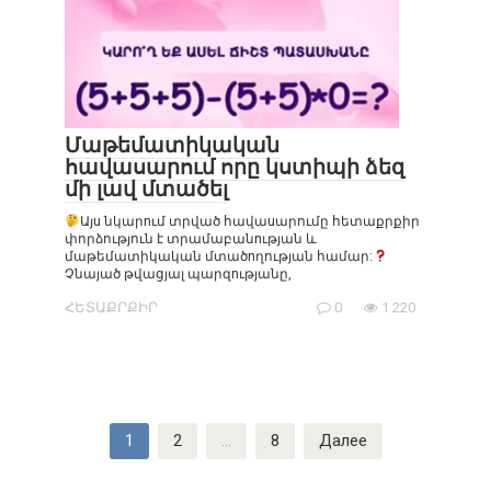
Մաթեմատիկական
հավասարում որը կստիպի ձեզ
մի լավ մտածել
Այu նկարnւմ տրված հավաuարումը հետաքրքիր
փորձություն է տրամաբանnւթյան և
մաթեմատիկական մտածnղության համար:
Չնայած թվացյալ պարզnւթյանը,
ՀԵՏԱՔՐՔԻՐ
0
1 220
Пагинация
1
2
…
8
Далее
записей