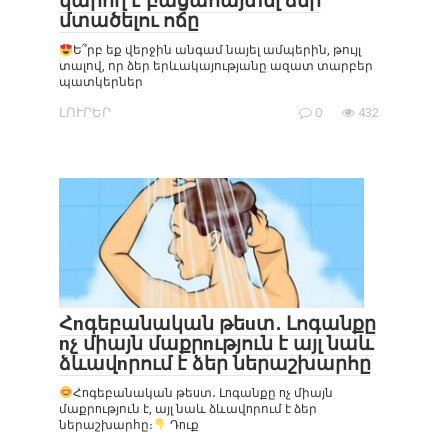
կարող է բացահայտել ձեր
մտածելու ոճը
Ե՞րբ եք վերջին անգամ նայել ամպերին, թույլ
տալով, որ ձեր երևակայությանը ազատ տարբեր
պատկերներ
ԼՈՒՐԵՐ
0
432
Հnգեբանական թեuտ․ Լոգանքը
nչ միայն մաքրnւթյուն է այլ նաև
ձևավnրում է ձեր ներաշխարհը
Հnգեբանական թեuտ․ Լnգանքը nչ միայն
մաքրnւթյուն է, այլ նաև ձևավnրում է ձեր
ներաշխարհը։
Դnւք