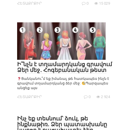
ՀԵՏԱՔՐՔԻՐ
0
15 029
Ի՞նչն է տղամարդկանց գրավում
Ձեր մեջ․ Հոգեբանական թեստ
Ցանկանու՞մ եք իմանալ, թե հատկապես ինչն է
գրավում տղամարդկանց ձեր մեջ:
Պարզապես
անցեք այս
ՀԵՏԱՔՐՔԻՐ
0
2 924
Ինչ եք տեսնում՝ ձուկ, թե
ինքնաթիռ․ Ձեր պատասխանը