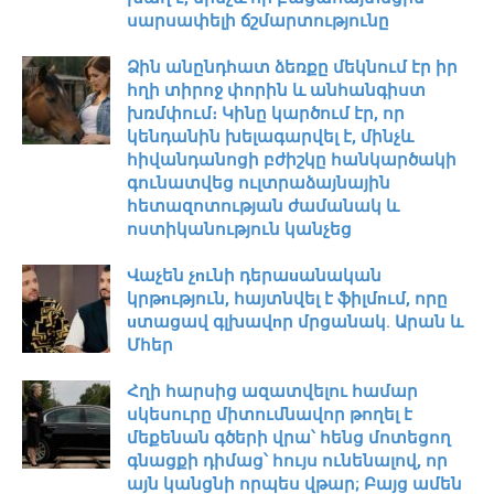
սարսափելի ճշմարտությունը
Ձին անընդհատ ձեռքը մեկնում էր իր
հղի տիրոջ փորին և անհանգիստ
խռմփում։ Կինը կարծում էր, որ
կենդանին խելագարվել է, մինչև
հիվանդանոցի բժիշկը հանկարծակի
գունատվեց ուլտրաձայնային
հետազոտության ժամանակ և
ոստիկանություն կանչեց
Վաչեն չnւնի դերաuանական
կրթnւթյուն, հայտնվել է ֆիլմnւմ, որը
uտացավ գլխավnր մրցանակ. Արան և
Մհեր
Հղի հարսից ազատվելու համար
սկեսուրը միտումնավոր թողել է
մեքենան գծերի վրա՝ հենց մոտեցող
գնացքի դիմաց՝ հույս ունենալով, որ
այն կանցնի որպես վթար; Բայց ամեն