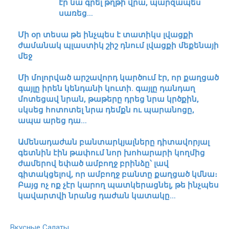
էր նա գրել թղթի վրա, պարզապես
սառեց…
Մի օր տեսա թե ինչպես է տատիկս լվացքի
ժամանակ պլաստիկ շիշ դնում լվացքի մեքենայի
մեջ
Մի մոլորված արշավորդ կարծում էր, որ քաղցած
գայլը իրեն կենդանի կուտի. գայլը դանդաղ
մոտեցավ նրան, թաթերը դրեց նրա կրծքին,
սկսեց հոտոտել նրա դեմքն ու պարանոցը,
ապա արեց դա…
Ամենադաժան բանտարկյալները դիտավորյալ
գետնին էին թափում նոր խոհարարի կողմից
ժամերով եփած ամբողջ բրինձը՝ լավ
գիտակցելով, որ ամբողջ բանտը քաղցած կմնա։
Բայց ոչ ոք չէր կարող պատկերացնել, թե ինչպես
կավարտվի նրանց դաժան կատակը…
Вкусные Салаты