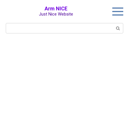
Перейти
Arm NICE
к
Just Nice Website
контенту
Поиск: