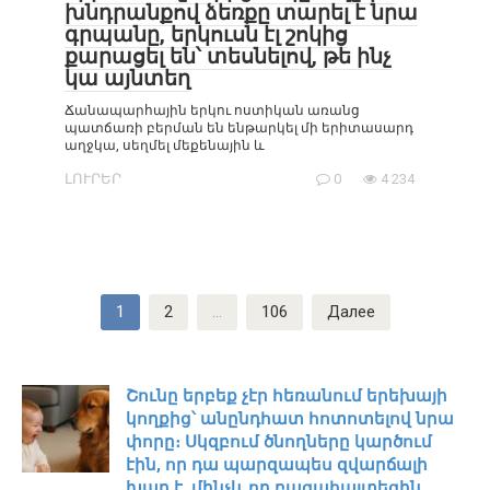
խնդրանքով ձեռքը տարել է նրա
գրպանը, երկուսն էլ շոկից
քարացել են՝ տեսնելով, թե ինչ
կա այնտեղ
Ճանապարհային երկու ոստիկան առանց
պատճառի բերման են ենթարկել մի երիտասարդ
աղջկա, սեղմել մեքենային և
ԼՈՒՐԵՐ
0
4 234
Пагинация
1
2
…
106
Далее
записей
Շունը երբեք չէր հեռանում երեխայի
կողքից՝ անընդհատ հոտոտելով նրա
փորը։ Սկզբում ծնողները կարծում
էին, որ դա պարզապես զվարճալի
խաղ է, մինչև որ բացահայտեցին