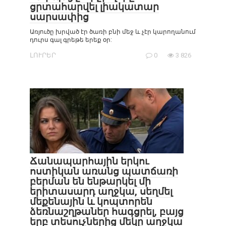
ցրտահարվել լիակատար
սարսափից
Առյուծը խրված էր ծառի բնի մեջ և չէր կարողանում
դուրս գալ գրեթե երեք օր:
ԼՈՒՐԵՐ
0
3 826
Ճանապարհային երկու
ոստիկան առանց պատճառի
բերման են ենթարկել մի
երիտասարդ աղջկա, սեղմել
մեքենային և կոպտորեն
ձեռնաշղթաներ հագցրել, բայց
երբ տեսուչներից մեկը աղջկա