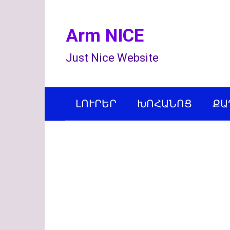
Перейти
к
Arm NICE
контенту
Just Nice Website
ԼՈՒՐԵՐ
ԽՈՀԱՆՈՑ
ՔԱ