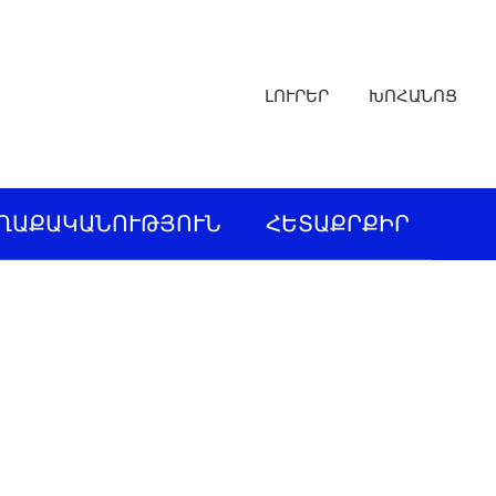
ԼՈՒՐԵՐ
ԽՈՀԱՆՈՑ
ՂԱՔԱԿԱՆՈՒԹՅՈՒՆ
ՀԵՏԱՔՐՔԻՐ