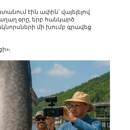
անում էին ափին՝ վայելելով
խաղաղ օրը, երբ հանկարծ
կնորսների մի խումբ գրավեց
ցի»։