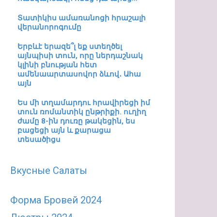
Տատիկիս ամառանոցի հրաշալի
վերանորոգումը
Երբևէ երազե՞լ եք ստեղծել
այնպիսի տուն, որը ներդաշնակ
կլինի բնության հետ
ամենաարտասովոր ձևով․ Ահա
այն
Ես մի տղամարդու հրավիրեցի իմ
տուն ռոմանտիկ ընթրիքի. ուղիղ
ժամը 8-ին դուռը թակեցին, ես
բացեցի այն և քարացա
տեսածիցս
Вкусные Салаты
Форма Бровей 2024