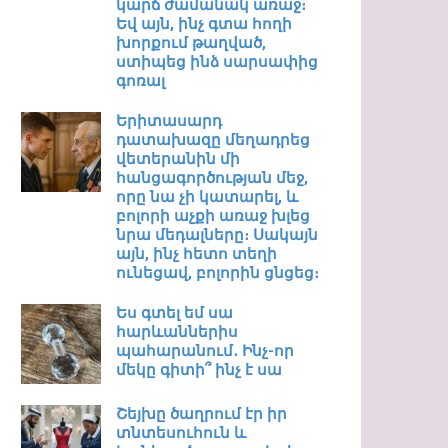
կարճ ժամանակ առաջ։
Եվ այն, ինչ գտա հողի
խորքում թաղված,
ստիպեց ինձ սարսափից
գոռալ
Երիտասարդ
դատախազը մեղադրեց
վետերանին մի
հանցագործության մեջ,
որը նա չի կատարել, և
բոլորի աչքի առաջ խլեց
նրա մեդալները։ Սակայն
այն, ինչ հետո տեղի
ունեցավ, բոլորին ցնցեց։
Ես գտել եմ սա
հարևաններիս
պահարանում․ Ինչ-որ
մեկը գիտի՞ ինչ է սա
Շեյխը ծաղրում էր իր
տնտեսուհուն և