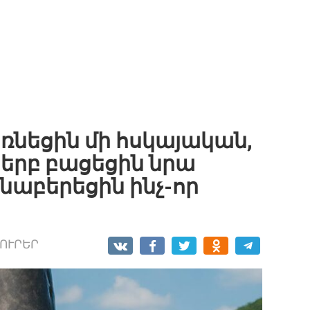
բռնեցին մի հսկայական,
 երբ բացեցին նրա
տնաբերեցին ինչ-որ
ԼՈՒՐԵՐ