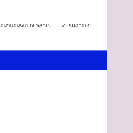
ՔԱՂԱՔԱԿԱՆՈՒԹՅՈՒՆ
ՀԵՏԱՔՐՔԻՐ