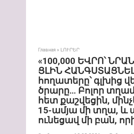
Главная
»
ԼՈՒՐԵՐ
«100,000 ԵՎՐՈ՝ ՆՐԱ
ՑԼԻՆ ՀԱՆԳՍՏԱՑՆԵԼ
հողատերը՝ գլխից վ
ծրարը… Բոլոր տղա
հետ քաշվեցին, մին
15-ամյա մի տղա, և
ունեցավ մի բան, որի