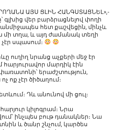
ԿԱՐՈՂԱՆԱ ԱՅՍ ՑԼԻՆ ՀԱՆԳՍՏԱՑՆԵԼ»,-
 գլխից վեր բարձրացնելով փողի
 անմիջապես հետ քաշվեցին, մինչև
 մի տղա, և այդ ժամանակ տեղի
ք չէր սպասում։
ևը ուղիղ նրանց աչքերի մեջ էր
մ հարյուրավոր մարդիկ էին
ն փառատոնի՝ երաժշտություն,
ոչ ոք չէր ծիծաղում։
տևում։ Դև անունով մի ցուլ։
 հարյուր կիլոգրամ։ Նրա
վում՝ ինչպես բութ դանակներ։ Նա
նին և ծանր շնչում, կարծես