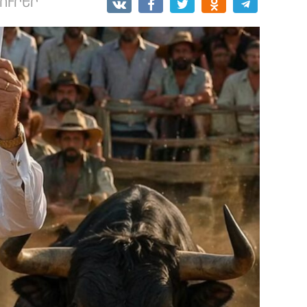
ԼՈՒՐԵՐ