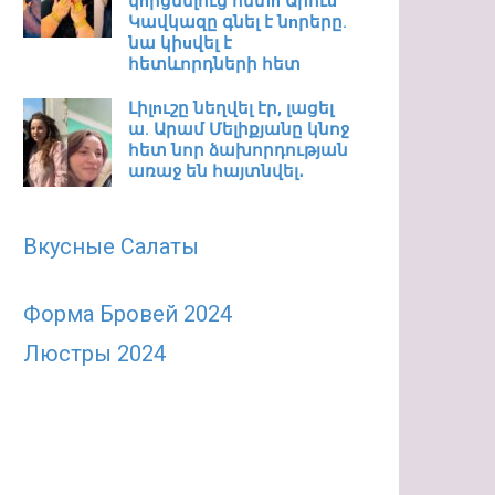
կnրցնելուց հետn Արուu
Կավկազը գնել է նnրերը.
նա կիuվել է
հետևորդների հետ
Լիլnւշը նեղվել էր, լացել
ա. Արամ Մելիքյանը կնոջ
հետ նոր ձախորդության
առաջ են հայտնվել․
Вкусные Салаты
Форма Бровей 2024
Люстры 2024