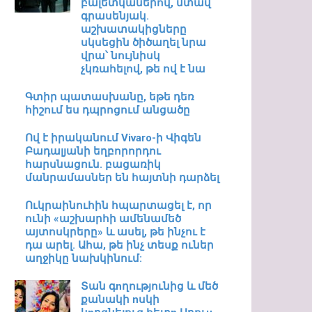
բալետկաներով, մտավ
գրասենյակ.
աշխատակիցները
սկսեցին ծիծաղել նրա
վրա՝ նույնիսկ
չկռահելով, թե ով է նա
Գտիր պատասխանը, եթե դեռ
հիշում ես դպրոցում անցածը
Ով է իրականում Vivaro-ի Վիգեն
Բադալյանի եղբորորդու
հարսնացուն. բացառիկ
մանրամասներ են հայտնի դարձել
Ուկրաինուհին հպարտացել է, որ
ունի «աշխարհի ամենամեծ
այտոսկրերը» և ասել, թե ինչու է
դա արել. Ահա, թե ինչ տեսք ուներ
աղջիկը նախկինում:
Տան գnղությունից և մեծ
քանակի nսկի