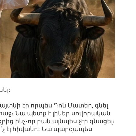
նել։
այտնի էր որպես Դոն Մատեո, գնել
առաջ։ Նա պետք է լիներ սովորական
բից ինչ-որ բան այնպես չէր գնացել։
 ո՛չ էլ հիվանդ։ Նա պարզապես