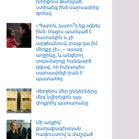
խորքում թաղված,
ստիպեց ինձ սարսափից
գոռալ
«Պարոն, կարո՞ղ եք օգնել
ինձ։ Մայրս պառկած է
հատակին և չի
արթնանում, բայց դա իմ
մեղքը չէ», — ասաց
աղջիկը, և անցնող
տղամարդը հանկարծ
զգաց, որ իսկապես
սարսափելի բան է
պատահել։
Վերջերս մեր ընկերները
մեզ նվիրեցին այս
փոքրիկ պահարանը
Մի աղջիկ՝
քաղաքացիական
հագուստով և մաշված