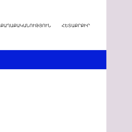
ՔԱՂԱՔԱԿԱՆՈՒԹՅՈՒՆ
ՀԵՏԱՔՐՔԻՐ