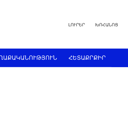
ԼՈՒՐԵՐ
ԽՈՀԱՆՈՑ
ՂԱՔԱԿԱՆՈՒԹՅՈՒՆ
ՀԵՏԱՔՐՔԻՐ