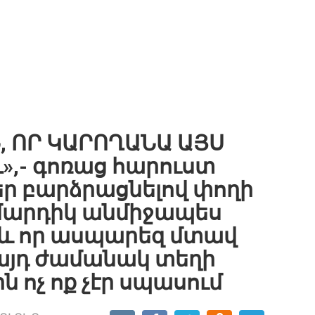
Ն, ՈՐ ԿԱՐՈՂԱՆԱ ԱՅՍ
»,- գոռաց հարուստ
եր բարձրացնելով փողի
մարդիկ անմիջապես
չև որ ասպարեզ մտավ
 այդ ժամանակ տեղի
ն ոչ ոք չէր սպասում