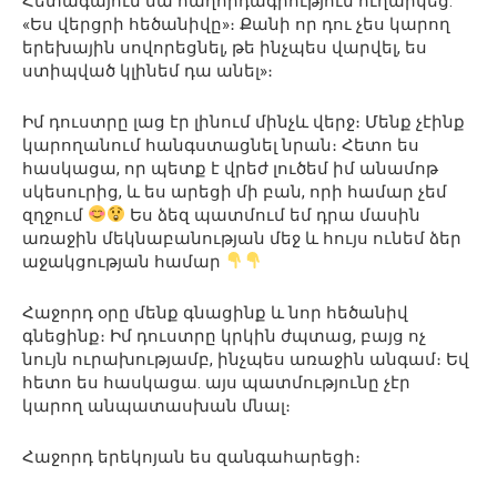
Հետագայում նա հաղորդագրություն ուղարկեց.
«Ես վերցրի հեծանիվը»։ Քանի որ դու չես կարող
երեխային սովորեցնել, թե ինչպես վարվել, ես
ստիպված կլինեմ դա անել»։
Իմ դուստրը լաց էր լինում մինչև վերջ։ Մենք չէինք
կարողանում հանգստացնել նրան։ Հետո ես
հասկացա, որ պետք է վրեժ լուծեմ իմ անամոթ
սկեսուրից, և ես արեցի մի բան, որի համար չեմ
զղջում
Ես ձեզ պատմում եմ դրա մասին
առաջին մեկնաբանության մեջ և հույս ունեմ ձեր
աջակցության համար
Հաջորդ օրը մենք գնացինք և նոր հեծանիվ
գնեցինք։ Իմ դուստրը կրկին ժպտաց, բայց ոչ
նույն ուրախությամբ, ինչպես առաջին անգամ։ Եվ
հետո ես հասկացա. այս պատմությունը չէր
կարող անպատասխան մնալ։
Հաջորդ երեկոյան ես զանգահարեցի։