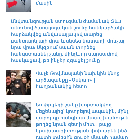
մասին
Անվտանգության ստուգման ժամանակ Զևս
անունով ծառայողական շունը հանկարծակի
հարձակվեց անվասայլակով տարեց
բանտարկյալի վրա և սկսեց կատաղի մռնչալ
նրա վրա։ Սկզբում սպան փորձեց
հանգստացնել շանը, մինչև որ սարսափով
հասկացավ, թե ինչ էր զգացել շունը
Վաչե Թովմասյանի նախկին կնոջ
արձագանքը «Օսկար»-ի
հաղթանակից հետո
Ես փրկեցի շանը խորտակվող
մեքենայից՝ կոտրելով ապակին, մինչ
վարորդը հանգիստ մտավ խանութ և
թողեց նրան գետի մոտ… բայց
երախտագիտության փոխարեն ինձ
դատի տվեցին գույքի վնասի համար