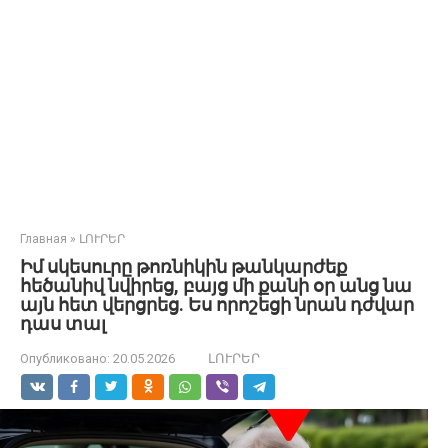
Главная
»
ԼՈՒՐԵՐ
Իմ սկեսուրը թոռնիկին թանկարժեք
հեծանիվ նվիրեց, բայց մի քանի օր անց նա
այն հետ վերցրեց. Ես որոշեցի նրան դժվար
դաս տալ
Опубликовано:
20.05.2026
ԼՈՒՐԵՐ