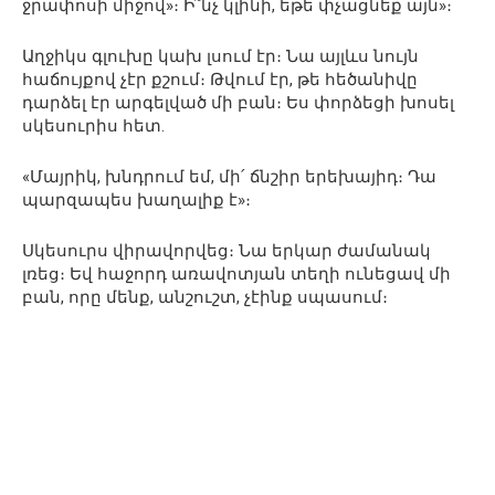
ջրափոսի միջով»։ Ի՞նչ կլինի, եթե փչացնեք այն»։
Աղջիկս գլուխը կախ լսում էր։ Նա այլևս նույն
հաճույքով չէր քշում։ Թվում էր, թե հեծանիվը
դարձել էր արգելված մի բան։ Ես փորձեցի խոսել
սկեսուրիս հետ.
«Մայրիկ, խնդրում եմ, մի՛ ճնշիր երեխայիդ։ Դա
պարզապես խաղալիք է»։
Սկեսուրս վիրավորվեց։ Նա երկար ժամանակ
լռեց։ Եվ հաջորդ առավոտյան տեղի ունեցավ մի
բան, որը մենք, անշուշտ, չէինք սպասում։