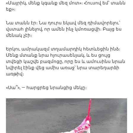
«Մայրիկ, մենք կգանք մեզ մոտ»։ Հուսով եմ՝ տանն
եք»։
Նա տանն էր։ Նա դուրս եկավ մեզ դիմավորելու՝
վստահ լինելով, որ ամեն ինչ կմոռացվի։ Բայց ես
մենակ չէի։
Երկու ամրակազմ տղամարդիկ հետևեցին ինձ։
Մենք մտանք նրա հյուրասենյակ, և ես ցույց
տվեցի կաշվե բազմոցը, որը ես և ամուսինս նրան
նվիրել էինք վեց ամիս առաջ՝ նրա տարեդարձի
առթիվ։
«Սա՞», — հարցրեց նրանցից մեկը։