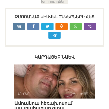
Խորհուրդներ
ՉՄՈՌԱՆԱՔ ԿԻՍՎԵԼ ԸՆԿԵՐՆԵՐԻ ՀԵՏ
ԿԱՐԴԱՑԵՔ ՆԱԵՎ
ԼՈՒՐԵՐ
0
951
Ամուսնուս հեռախոսում
պատահաբար գտա