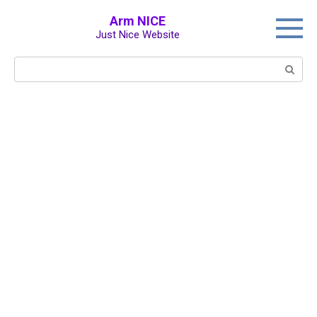
Перейти
Arm NICE
к
Just Nice Website
контенту
Поиск: