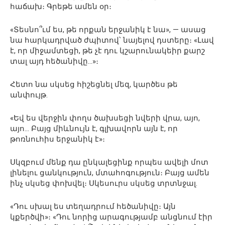
հաճախ։ Գրեթե ամեն օր։
«Տեսնո՞ւմ ես, թե որքան երջանիկ է նա», — ասաց
նա հարկադրված ժպիտով՝ նայելով դստերը։ «Լավ
է, որ միջամտեցի, թե չէ դու կշարունակեիր քարշ
տալ այդ հեծանիվը…»։
Հետո նա սկսեց հիշեցնել մեզ, կարծես թե
անփույթ.
«Եվ ես վերջին փողս ծախսեցի նվերի վրա, այո,
այո… Բայց միևնույն է, գլխավորն այն է, որ
թոռնուհիս երջանիկ է»։
Սկզբում մենք դա ընկալեցինք որպես ավելի մոտ
լինելու ցանկություն, մտահոգություն։ Բայց ամեն
ինչ սկսեց փոխվել։ Սկեսուրս սկսեց տրտնջալ.
«Դու սխալ ես տեղադրում հեծանիվը։ Այն
կքերծվի»։ «Դու նորից արագությամբ անցնում էիր