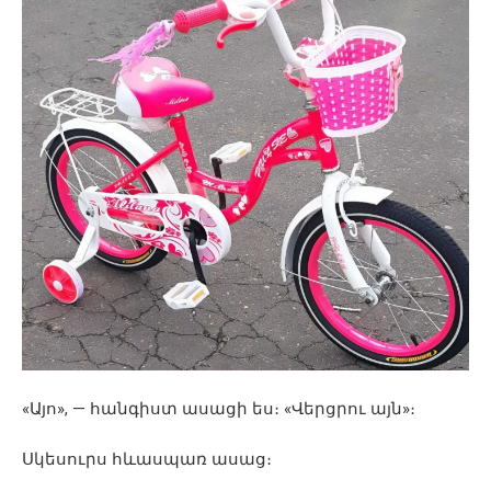
«Այո», — հանգիստ ասացի ես։ «Վերցրու այն»։
Սկեսուրս հևասպառ ասաց։