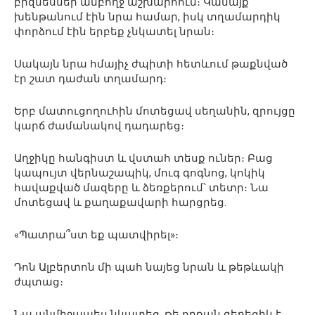
բիզնեսներ ամբողջ աշխարհում։ Կանայք
խենթանում էին նրա համար, իսկ տղամարդիկ
փորձում էին երբեք չնկատել նրան։
Սակայն նրա հմայիչ ժպիտի հետևում թաքնված
էր շատ դաժան տղամարդ։
Երբ մատուցողուհին մոտեցավ սեղանին, զրույցը
կարճ ժամանակով դադարեց։
Աղջիկը հանգիստ և վստահ տեսք ուներ։ Բաց
կապույտ վերնաշապիկ, մուգ գոգնոց, կոկիկ
հավաքված մազերը և ձեռքերում՝ տետր։ Նա
մոտեցավ և քաղաքավարի հարցրեց.
«Պատրա՞ստ եք պատվիրել»։
Դոն Ալբերտոն մի պահ նայեց նրան և թեթևակի
ժպտաց։
Նա անմիջապես նկատեց, թե որքան գեղեցիկ է