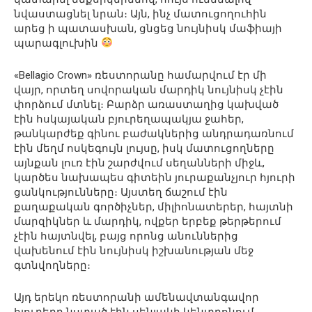
նվաստացնել նրան։ Այն, ինչ մատուցողուհին
արեց ի պատասխան, ցնցեց նույնիսկ մաֆիայի
պարագլուխին
«Bellagio Crown» ռեստորանը համարվում էր մի
վայր, որտեղ սովորական մարդիկ նույնիսկ չէին
փորձում մտնել։ Բարձր առաստաղից կախված
էին հսկայական բյուրեղապակյա ջահեր,
թանկարժեք գինու բաժակներից անդրադառնում
էին մեղմ ոսկեգույն լույսը, իսկ մատուցողները
այնքան լուռ էին շարժվում սեղանների միջև,
կարծես նախապես գիտեին յուրաքանչյուր հյուրի
ցանկությունները։ Այստեղ ճաշում էին
քաղաքական գործիչներ, միլիոնատերեր, հայտնի
մարզիկներ և մարդիկ, ովքեր երբեք թերթերում
չէին հայտնվել, բայց որոնց անուններից
վախենում էին նույնիսկ իշխանության մեջ
գտնվողները։
Այդ երեկո ռեստորանի ամենավտանգավոր
հյուրերը նստած էին սենյակի կենտրոնում