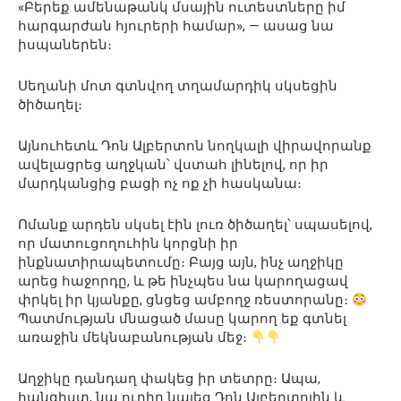
«Բերեք ամենաթանկ մսային ուտեստները իմ
հարգարժան հյուրերի համար», — ասաց նա
իսպաներեն։
Սեղանի մոտ գտնվող տղամարդիկ սկսեցին
ծիծաղել։
Այնուհետև Դոն Ալբերտոն նողկալի վիրավորանք
ավելացրեց աղջկան՝ վստահ լինելով, որ իր
մարդկանցից բացի ոչ ոք չի հասկանա։
Ոմանք արդեն սկսել էին լուռ ծիծաղել՝ սպասելով,
որ մատուցողուհին կորցնի իր
ինքնատիրապետումը։ Բայց այն, ինչ աղջիկը
արեց հաջորդը, և թե ինչպես նա կարողացավ
փրկել իր կյանքը, ցնցեց ամբողջ ռեստորանը։
Պատմության մնացած մասը կարող եք գտնել
առաջին մեկնաբանության մեջ։
Աղջիկը դանդաղ փակեց իր տետրը։ Ապա,
հանգիստ, նա ուղիղ նայեց Դոն Ալբերտոյին և