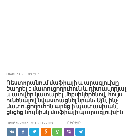
Главная
»
ԼՈՒՐԵՐ
Ռեստորանում մաֆիայի պարագլուխը
ծաղրել է մատուցողուհուն և դիտավորյալ
պատվեր կատարել մեքսիկերենով, հույս
ունենալով նվաստացնել նրան։ Այն, ինչ
մատուցողուհին արեց ի պատասխան,
ցնցեց նույնիսկ մաֆիայի պարագլուխին
Опубликовано:
07.05.2026
ԼՈՒՐԵՐ