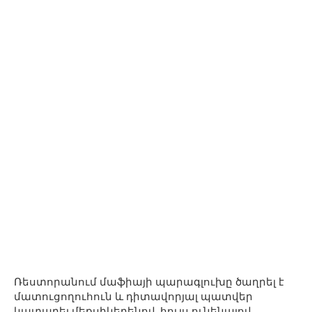
Ռեստորանում մաֆիայի պարագլուխը ծաղրել է
մատուցողուհուն և դիտավորյալ պատվեր
կատարել մեքսիկերենով, հույս ունենալով