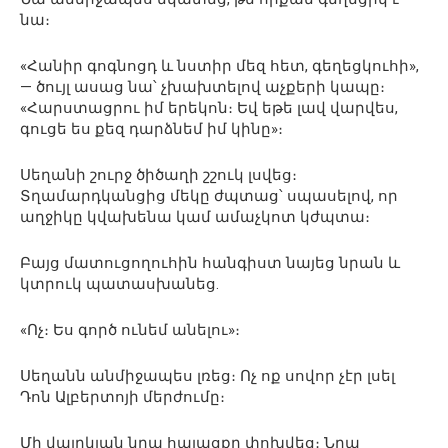
նա։
«Հանիր գոգնոցդ և նստիր մեզ հետ, գեղեցկուհի»,
— ծույլ ասաց նա՝ չխախտելով աչքերի կապը։
«Հարստացրու իմ երեկոն։ Եվ եթե լավ վարվես,
գուցե ես քեզ դարձնեմ իմ կինը»։
Սեղանի շուրջ ծիծաղի շշուկ լսվեց։
Տղամարդկանցից մեկը ժպտաց՝ սպասելով, որ
աղջիկը կվախենա կամ ամաչկոտ կժպտա։
Բայց մատուցողուհին հանգիստ նայեց նրան և
կտրուկ պատասխանեց.
«Ոչ։ Ես գործ ունեմ անելու»։
Սեղանն անմիջապես լռեց։ Ոչ ոք սովոր չէր լսել
Դոն Ալբերտոյի մերժումը։
Մի վայրկյան նրա հայացքը փոխվեց։ Նրա