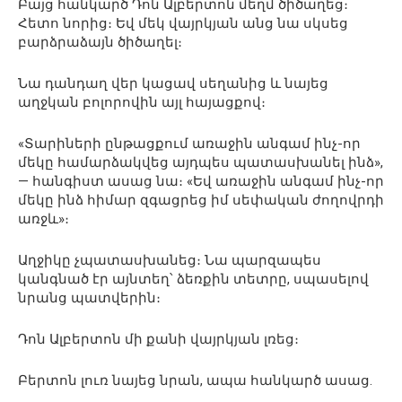
Բայց հանկարծ Դոն Ալբերտոն մեղմ ծիծաղեց։
Հետո նորից։ Եվ մեկ վայրկյան անց նա սկսեց
բարձրաձայն ծիծաղել։
Նա դանդաղ վեր կացավ սեղանից և նայեց
աղջկան բոլորովին այլ հայացքով։
«Տարիների ընթացքում առաջին անգամ ինչ-որ
մեկը համարձակվեց այդպես պատասխանել ինձ»,
— հանգիստ ասաց նա։ «Եվ առաջին անգամ ինչ-որ
մեկը ինձ հիմար զգացրեց իմ սեփական ժողովրդի
առջև»։
Աղջիկը չպատասխանեց։ Նա պարզապես
կանգնած էր այնտեղ՝ ձեռքին տետրը, սպասելով
նրանց պատվերին։
Դոն Ալբերտոն մի քանի վայրկյան լռեց։
Բերտոն լուռ նայեց նրան, ապա հանկարծ ասաց.