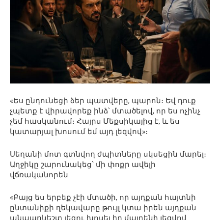
«Ես ընդունեցի ձեր պատվերը, պարոն։ Եվ դուք
չպետք է վիրավորեք ինձ՝ մտածելով, որ ես ոչինչ
չեմ հասկանում։ Հայրս Մեքսիկայից է, և ես
կատարյալ խոսում եմ այդ լեզվով»։
Սեղանի մոտ գտնվող ժպիտները սկսեցին մարել։
Աղջիկը շարունակեց՝ մի փոքր ավելի
վճռականորեն.
«Բայց ես երբեք չէի մտածի, որ այդքան հայտնի
ընտանիքի ղեկավարը թույլ կտա իրեն այդքան
անպարկեշտ լեզու խոսել իր մայրենի լեզվով