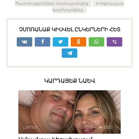
Պատմություններ Համացանցից
Օգտակար
Խորհուրդներ
ՉՄՈՌԱՆԱՔ ԿԻՍՎԵԼ ԸՆԿԵՐՆԵՐԻ ՀԵՏ
ԿԱՐԴԱՑԵՔ ՆԱԵՎ
ԼՈՒՐԵՐ
0
2 032