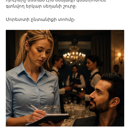
գտնվող երկար սեղանի շուրջ։
Մորետտի ընտանիքի տոհմը։