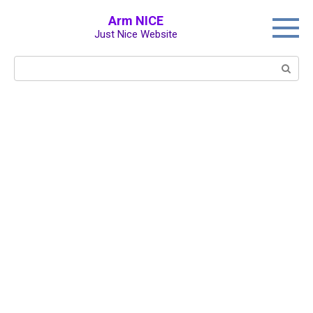
Перейти
Arm NICE
к
Just Nice Website
контенту
Поиск: