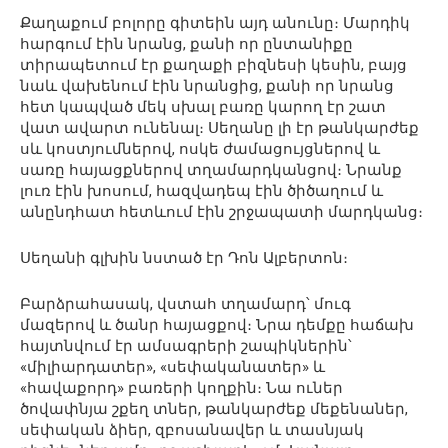
Քաղաքում բոլորը գիտեին այդ անունը։ Մարդիկ
հարգում էին նրանց, քանի որ ընտանիքը
տիրապետում էր քաղաքի բիզնեսի կեսին, բայց
նաև վախենում էին նրանցից, քանի որ նրանց
հետ կապված մեկ սխալ բառը կարող էր շատ
վատ ավարտ ունենալ։ Սեղանը լի էր թանկարժեք
սև կոստյումներով, ոսկե ժամացույցներով և
սառը հայացքներով տղամարդկանցով։ Նրանք
լուռ էին խոսում, հազվադեպ էին ծիծաղում և
անընդհատ հետևում էին շրջապատի մարդկանց։
Սեղանի գլխին նստած էր Դոն Ալբերտոն։
Բարձրահասակ, վստահ տղամարդ՝ մուգ
մազերով և ծանր հայացքով։ Նրա դեմքը հաճախ
հայտնվում էր ամսագրերի շապիկներին՝
«միլիարդատեր», «սեփականատեր» և
«հավաքորդ» բառերի կողքին։ Նա ուներ
ծովափնյա շքեղ տներ, թանկարժեք մեքենաներ,
սեփական ձիեր, զբոսանավեր և տասնյակ