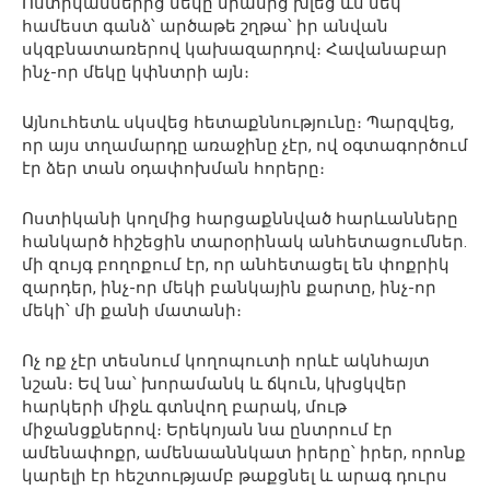
Ոստիկաններից մեկը նրանից խլեց ևս մեկ
համեստ գանձ՝ արծաթե շղթա՝ իր անվան
սկզբնատառերով կախազարդով։ Հավանաբար
ինչ-որ մեկը կփնտրի այն։
Այնուհետև սկսվեց հետաքննությունը։ Պարզվեց,
որ այս տղամարդը առաջինը չէր, ով օգտագործում
էր ձեր տան օդափոխման հորերը։
Ոստիկանի կողմից հարցաքննված հարևանները
հանկարծ հիշեցին տարօրինակ անհետացումներ.
մի զույգ բողոքում էր, որ անհետացել են փոքրիկ
զարդեր, ինչ-որ մեկի բանկային քարտը, ինչ-որ
մեկի՝ մի քանի մատանի։
Ոչ ոք չէր տեսնում կողոպուտի որևէ ակնհայտ
նշան։ Եվ նա՝ խորամանկ և ճկուն, կխցկվեր
հարկերի միջև գտնվող բարակ, մութ
միջանցքներով։ Երեկոյան նա ընտրում էր
ամենափոքր, ամենաաննկատ իրերը՝ իրեր, որոնք
կարելի էր հեշտությամբ թաքցնել և արագ դուրս