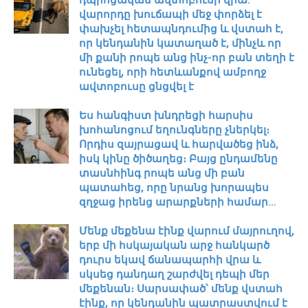
վարորդը խուճապի մեջ փորձել է
փախչել հետապնդումից և վստահ է,
որ կենդանին կատաղած է, մինչև որ
մի քանի րոպե անց ինչ-որ բան տեղի է
ունեցել, որի հետևանքով ամբողջ
ավտոբուսը ցնցվել է
Ես հանգիստ խնդրեցի հարսիս
խոհանոցում եղունգները չներկել։
Որդիս զայրացավ և հարվածեց ինձ,
իսկ կինը ծիծաղեց։ Բայց ընդամենը
տասնհինգ րոպե անց մի բան
պատահեց, որը նրանց խորապես
զղջաց իրենց արարքների համար…
Մենք մեքենա էինք վարում մայրուղով,
երբ մի հսկայական արջ հանկարծ
դուրս եկավ ճանապարհի վրա և
սկսեց դանդաղ շարժվել դեպի մեր
մեքենան։ Սարսափած՝ մենք վստահ
էինք, որ կենդանին պատրաստվում է