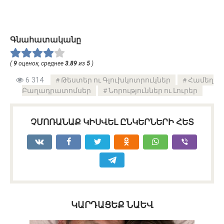
Գնահատականը
(
9
оценок, среднее
3.89
из
5
)
6 314
Թեստեր ու Գլուխկոտրուկներ
Համեղ
Բաղադրատոմսեր
Նորություններ ու Լուրեր
ՉՄՈՌԱՆԱՔ ԿԻՍՎԵԼ ԸՆԿԵՐՆԵՐԻ ՀԵՏ
ԿԱՐԴԱՑԵՔ ՆԱԵՎ