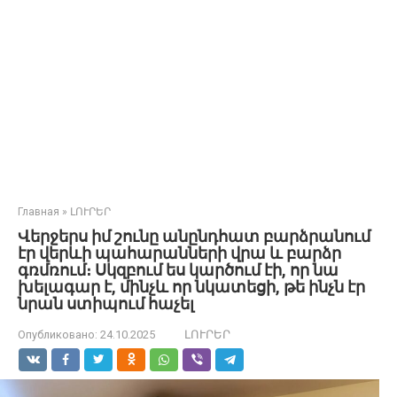
Главная
»
ԼՈՒՐԵՐ
Վերջերս իմ շունը անընդհատ բարձրանում
էր վերևի պահարանների վրա և բարձր
գռմռում։ Սկզբում ես կարծում էի, որ նա
խելագար է, մինչև որ նկատեցի, թե ինչն էր
նրան ստիպում հաչել
Опубликовано:
24.10.2025
ԼՈՒՐԵՐ