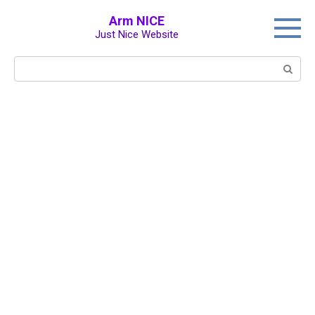
Перейти
Arm NICE
к
Just Nice Website
контенту
Поиск: