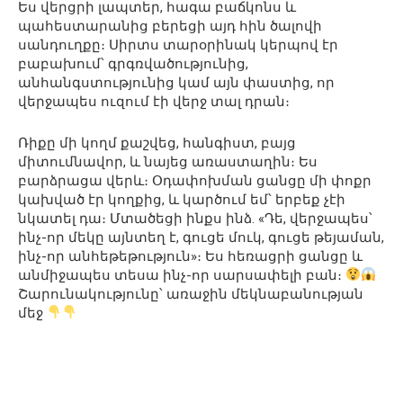
Ես վերցրի լապտեր, հագա բաճկոնս և
պահեստարանից բերեցի այդ հին ծալովի
սանդուղքը։ Սիրտս տարօրինակ կերպով էր
բաբախում՝ գրգռվածությունից,
անհանգստությունից կամ այն ​​​​փաստից, որ
վերջապես ուզում էի վերջ տալ դրան։
Ռիքը մի կողմ քաշվեց, հանգիստ, բայց
միտումնավոր, և նայեց առաստաղին։ Ես
բարձրացա վերև։ Օդափոխման ցանցը մի փոքր
կախված էր կողքից, և կարծում եմ՝ երբեք չէի
նկատել դա։ Մտածեցի ինքս ինձ. «Դե, վերջապես՝
ինչ-որ մեկը այնտեղ է, գուցե մուկ, գուցե թեյաման,
ինչ-որ անհեթեթություն»։ Ես հեռացրի ցանցը և
անմիջապես տեսա ինչ-որ սարսափելի բան։
Շարունակությունը՝ առաջին մեկնաբանության
մեջ