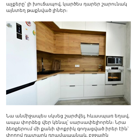
աչքերը՝ լի խուճապով, կարծես դարեր շարունակ
այնտեղ թաքնված լիներ։
Նա անմիջապես սկսեց շարժվել, հևասպառ եղավ,
ապա փորձեց վեր կենալ՝ սարսափելիորեն։ Նրա
ձեռքերում մի քանի փոքրիկ գողացված իրեր էին՝
փողով դատարկ դրամապանակ, բջջային