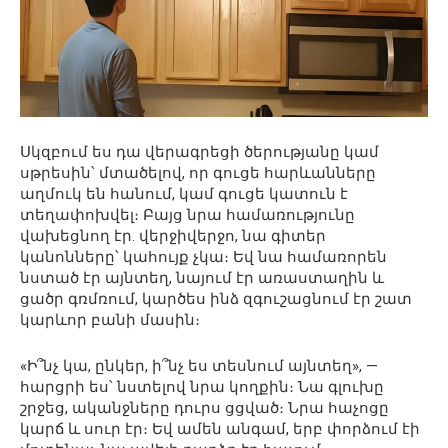
Սկզբում ես դա վերագրեցի ծերությանը կամ
սթրեսին՝ մտածելով, որ գուցե հարևանները
աղմուկ են հանում, կամ գուցե կատուն է
տեղափոխվել։ Բայց նրա համառությունը
վախեցնող էր. վերջիվերջո, նա գիտեր
կանոնները՝ կահույք չկա։ Եվ նա համառորեն
նստած էր այնտեղ, նայում էր առաստաղին և
ցածր գռմռում, կարծես ինձ զգուշացնում էր շատ
կարևոր բանի մասին։
«Ի՞նչ կա, ընկեր, ի՞նչ ես տեսնում այնտեղ», —
հարցրի ես՝ նստելով նրա կողքին։ Նա գլուխը
շրջեց, ականջները դուրս ցցված։ Նրա հաչոցը
կարճ և սուր էր։ Եվ ամեն անգամ, երբ փորձում էի