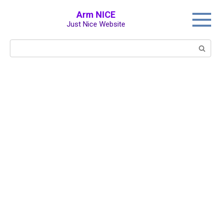
Перейти
Arm NICE
к
Just Nice Website
контенту
Поиск: