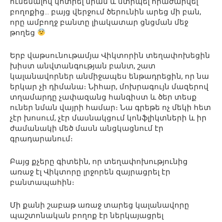
ունենալով կոտրել նրան և ստիպել հրաժարվել
բողոքից… բայց վերջում ծերունին արեց մի բան,
որը ամբողջ բանտը լիակատար ցնցման մեջ
թողեց
Երբ վաթսունութամյա Վիկտորին տեղափոխեցին
խիստ անվտանգության բանտ, շատ
կալանավորներ անմիջապես ենթադրեցին, որ նա
երկար չի դիմանա։ Նիհար, մոխրագույն մազերով
տղամարդը չափազանց հանգիստ և ծեր տեսք
ուներ նման վայրի համար։ Նա գրեթե ոչ մեկի հետ
չէր խոսում, չէր մասնակցում կոնֆլիկտների և իր
ժամանակի մեծ մասն անցկացնում էր
գրադարանում։
Բայց քչերը գիտեին, որ տեղափոխությունից
առաջ էլ Վիկտորը լրջորեն զայրացրել էր
բանտապահին։
Մի քանի շաբաթ առաջ տարեց կալանավորը
պաշտոնական բողոք էր ներկայացրել