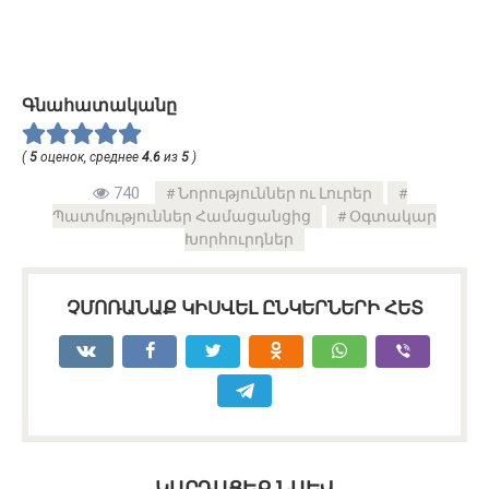
Գնահատականը
(
5
оценок, среднее
4.6
из
5
)
740
Նորություններ ու Լուրեր
Պատմություններ Համացանցից
Օգտակար
Խորհուրդներ
ՉՄՈՌԱՆԱՔ ԿԻՍՎԵԼ ԸՆԿԵՐՆԵՐԻ ՀԵՏ
ԿԱՐԴԱՑԵՔ ՆԱԵՎ