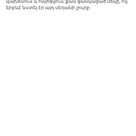
վախենում և հարգվում, քան ցանկացած մեկը, ով
երբևէ նստել էր այդ սեղանի շուրջ։