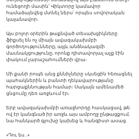
ունեցողի մասին՝ Վիկտորը կամավոր
համաձայնվեց մտնել ներս՝ որպես սովորական
կալանավոր։
Այս բոլոր օրերին թաքնված տեսախցիկները
ֆիքսել են ոչ միայն ավազակախմբի
գործողությունները, այլև անձնակազմի
մասնակցությունը, որոնք դիտավորյալ աչք էին
փակում չարաշահումների վրա։
Մի քանի րոպե անց քննիչները սկսեցին հեռացնել
պահակներին և բանտի ղեկավարությանը
հարցաքննության համար։ Սակայն ամենամեծ
ցնցումը դեռ առջևում էր։
Երբ ավազակախմբի առաջնորդը հասկացավ, թե
ով էր կանգնած իր առջև այս ամբողջ ընթացքում,
նա հանկարծ գլուխը կախեց և հանգիստ ասաց.
«Դու ես…»