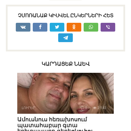
ՉՄՈՌԱՆԱՔ ԿԻՍՎԵԼ ԸՆԿԵՐՆԵՐԻ ՀԵՏ
ԿԱՐԴԱՑԵՔ ՆԱԵՎ
ԼՈՒՐԵՐ
0
2 143
Ամուսնուս հեռախոսում
պատահաբար գտա