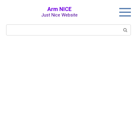
Перейти
Arm NICE
к
Just Nice Website
контенту
Поиск: